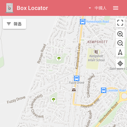
Box Locator
menu
arrow_drop_down
中國人
filter_list
筛选