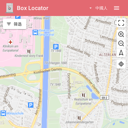
Box Locator
menu
arrow_drop_down
中國人
filter_list
筛选