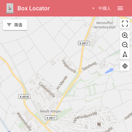
Box Locator
menu
arrow_drop_down
中國人
filter_list
筛选