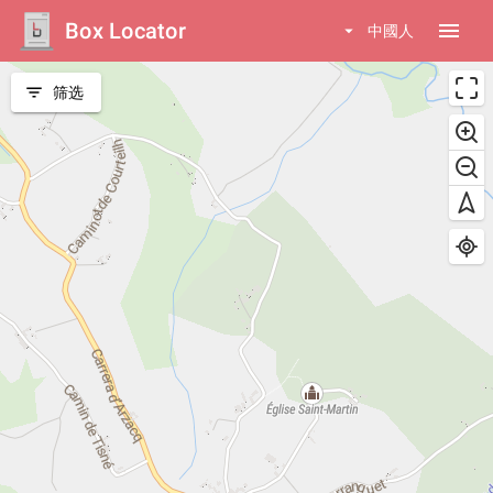
Box Locator
menu
arrow_drop_down
中國人
filter_list
筛选