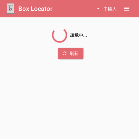
Box Locator
menu
arrow_drop_down
中國人
加载中...
refresh
刷新