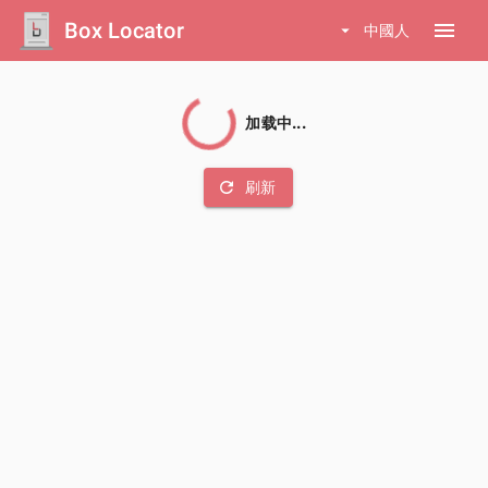
Box Locator
menu
arrow_drop_down
中國人
加载中...
refresh
刷新