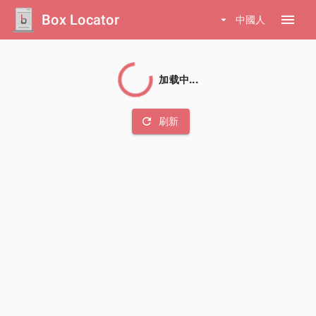
Box Locator
menu
arrow_drop_down
中國人
加载中...
refresh
刷新