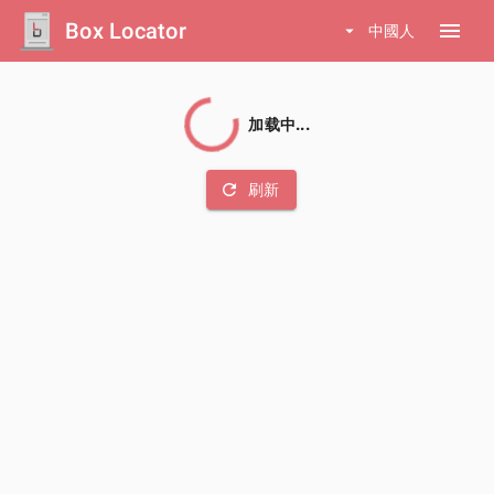
Box Locator
menu
arrow_drop_down
中國人
加载中...
refresh
刷新