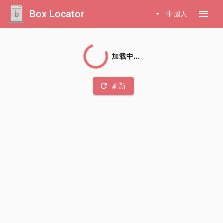
Box Locator
menu
arrow_drop_down
中國人
加载中...
refresh
刷新