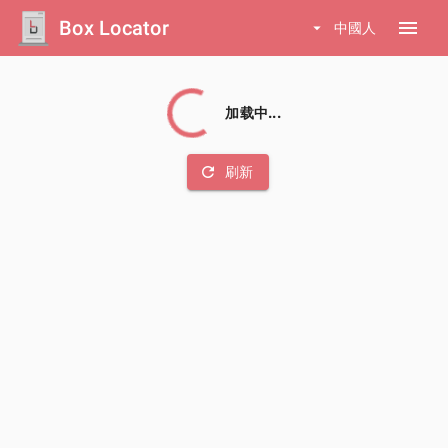
Box Locator
menu
arrow_drop_down
中國人
加载中...
refresh
刷新