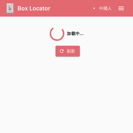
Box Locator
menu
arrow_drop_down
中國人
加载中...
refresh
刷新