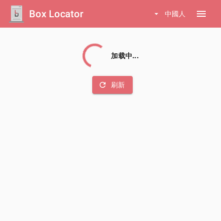
Box Locator
menu
arrow_drop_down
中國人
加载中...
refresh
刷新