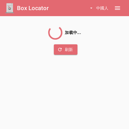
Box Locator
menu
arrow_drop_down
中國人
加载中...
refresh
刷新