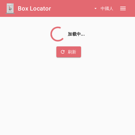
Box Locator
menu
arrow_drop_down
中國人
加载中...
refresh
刷新