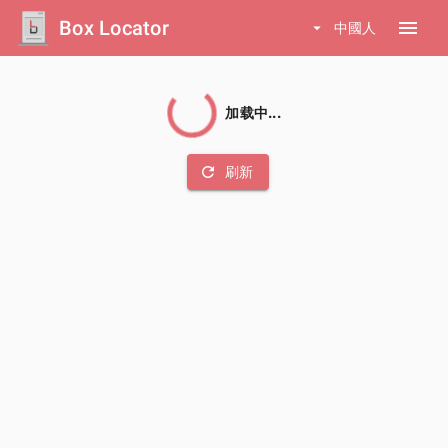
Box Locator
menu
arrow_drop_down
中國人
加载中...
refresh
刷新