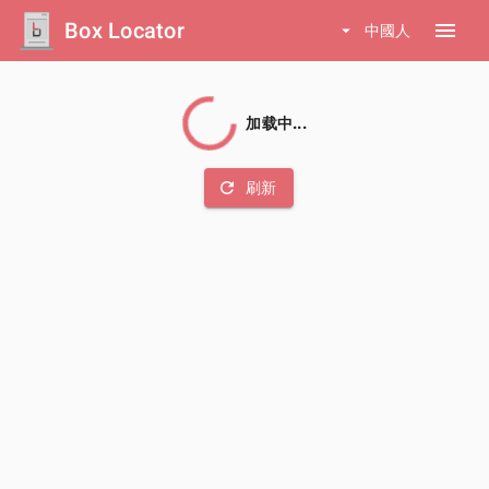
Box Locator
menu
arrow_drop_down
中國人
加载中...
refresh
刷新