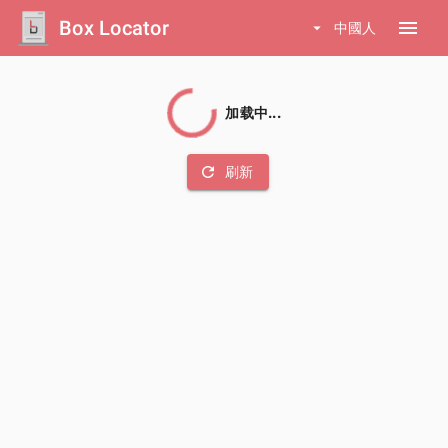
Box Locator
menu
arrow_drop_down
中國人
加载中...
refresh
刷新