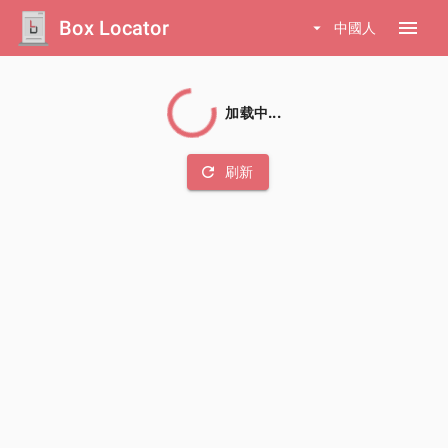
Box Locator
menu
arrow_drop_down
中國人
加载中...
refresh
刷新