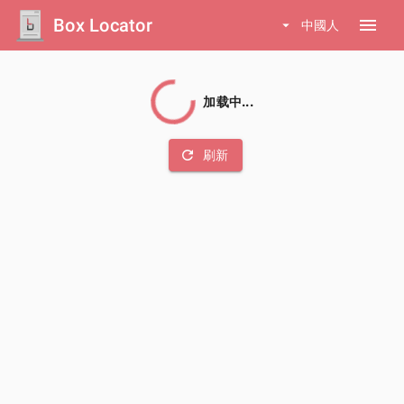
Box Locator
menu
arrow_drop_down
中國人
加载中...
refresh
刷新