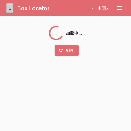
Box Locator
menu
arrow_drop_down
中國人
加载中...
refresh
刷新