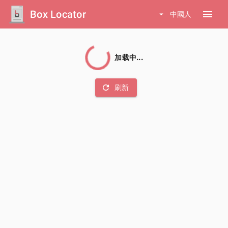
Box Locator
menu
arrow_drop_down
中國人
加载中...
refresh
刷新