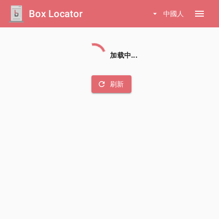
Box Locator
menu
arrow_drop_down
中國人
加载中...
refresh
刷新