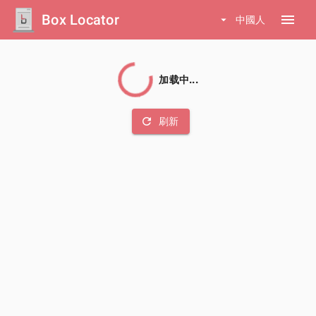
Box Locator
menu
arrow_drop_down
中國人
加载中...
refresh
刷新