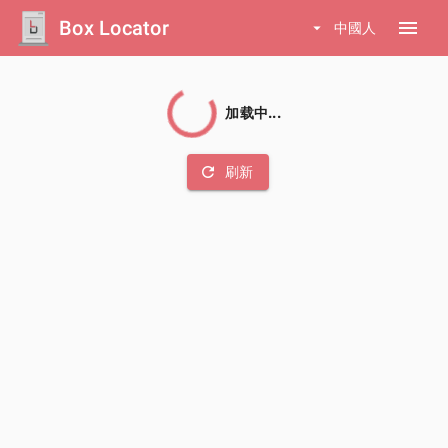
Box Locator
menu
arrow_drop_down
中國人
加载中...
refresh
刷新