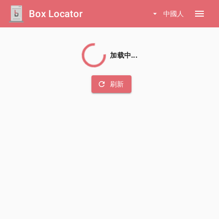
Box Locator
menu
arrow_drop_down
中國人
加载中...
refresh
刷新