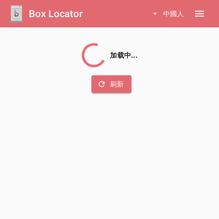
Box Locator
menu
arrow_drop_down
中國人
加载中...
refresh
刷新