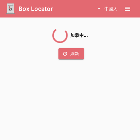
Box Locator
menu
arrow_drop_down
中國人
加载中...
refresh
刷新