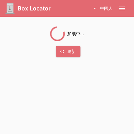
Box Locator
menu
arrow_drop_down
中國人
加载中...
refresh
刷新