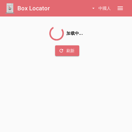
Box Locator
menu
arrow_drop_down
中國人
加载中...
refresh
刷新