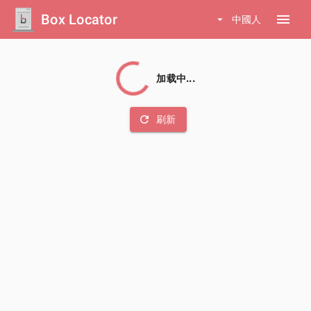
Box Locator
menu
arrow_drop_down
中國人
加载中...
refresh
刷新