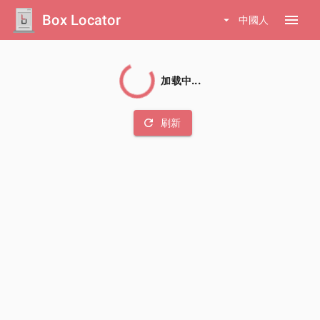
Box Locator
menu
arrow_drop_down
中國人
加载中...
refresh
刷新