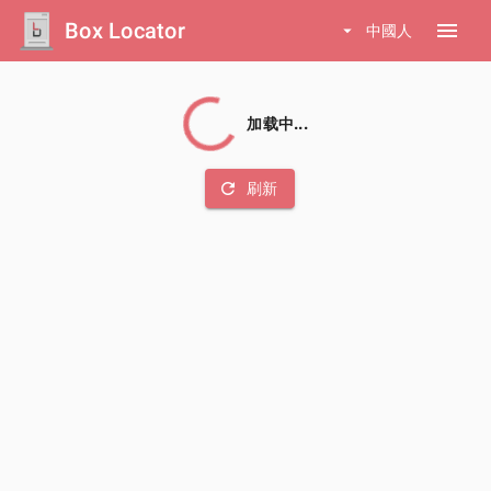
Box Locator
menu
arrow_drop_down
中國人
加载中...
refresh
刷新