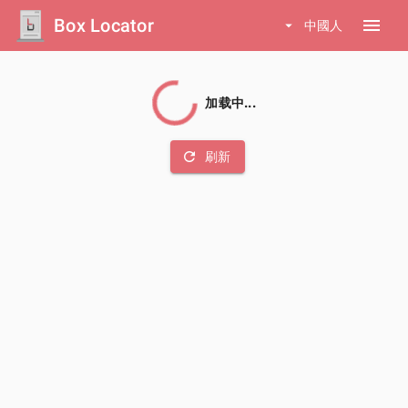
Box Locator
menu
arrow_drop_down
中國人
加载中...
refresh
刷新