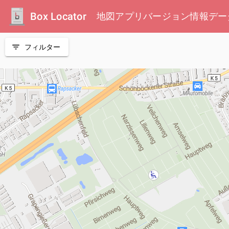
Box Locator
地図
アプリ
バージョン情報
デー
filter_list
フィルター