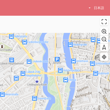
arrow_drop_down
日本語