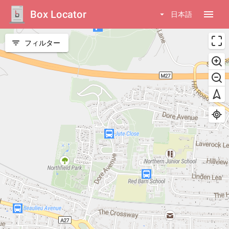
Box Locator
menu
arrow_drop_down
日本語
filter_list
フィルター