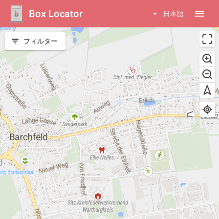
Box Locator
menu
arrow_drop_down
日本語
filter_list
フィルター