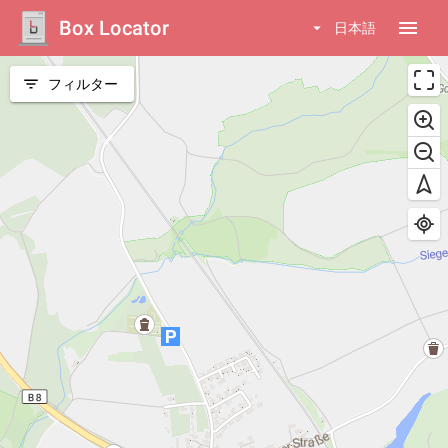
Box Locator
menu
arrow_drop_down
日本語
filter_list
フィルター