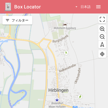
Box Locator
menu
arrow_drop_down
日本語
filter_list
フィルター