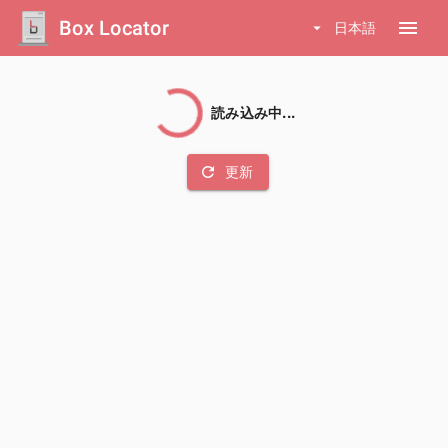
Box Locator
menu
arrow_drop_down
日本語
読み込み中...
refresh
更新