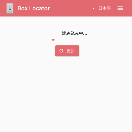
Box Locator
menu
arrow_drop_down
日本語
読み込み中...
refresh
更新