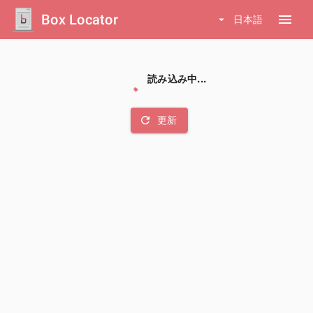
Box Locator
menu
arrow_drop_down
日本語
読み込み中...
refresh
更新