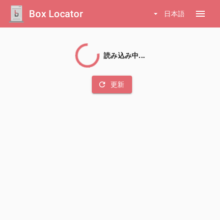
Box Locator
menu
arrow_drop_down
日本語
読み込み中...
refresh
更新