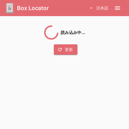
Box Locator
menu
arrow_drop_down
日本語
読み込み中...
refresh
更新