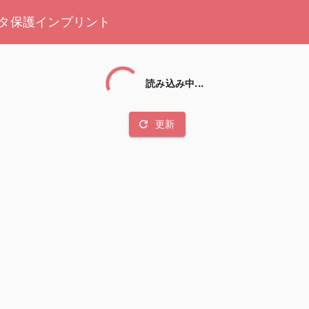
タ保護
インプリント
読み込み中...
refresh
更新