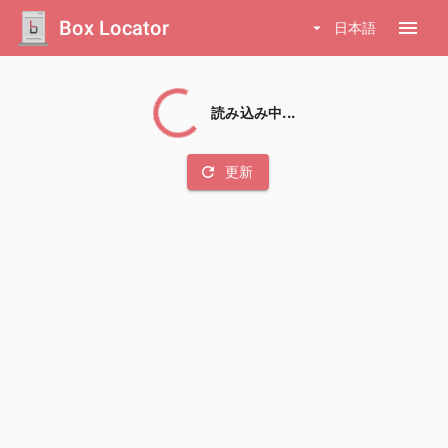
Box Locator
menu
arrow_drop_down
日本語
読み込み中...
refresh
更新