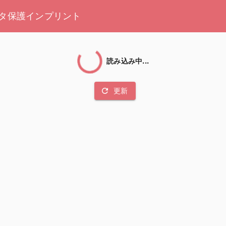
タ保護
インプリント
読み込み中...
refresh
更新