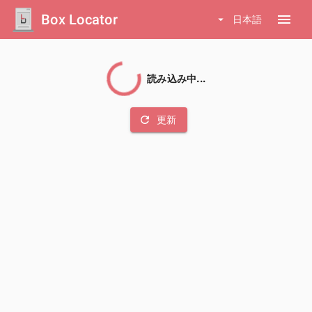
Box Locator
menu
arrow_drop_down
日本語
読み込み中...
refresh
更新