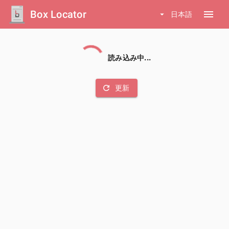
Box Locator
menu
arrow_drop_down
日本語
読み込み中...
refresh
更新