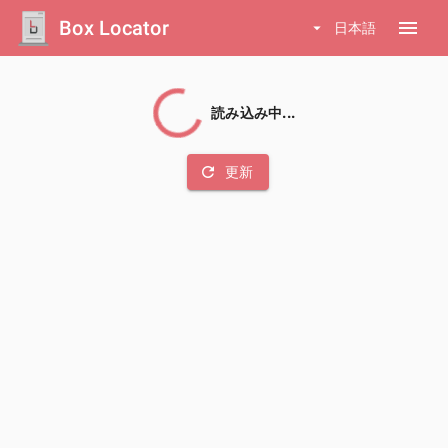
Box Locator
menu
arrow_drop_down
日本語
読み込み中...
refresh
更新