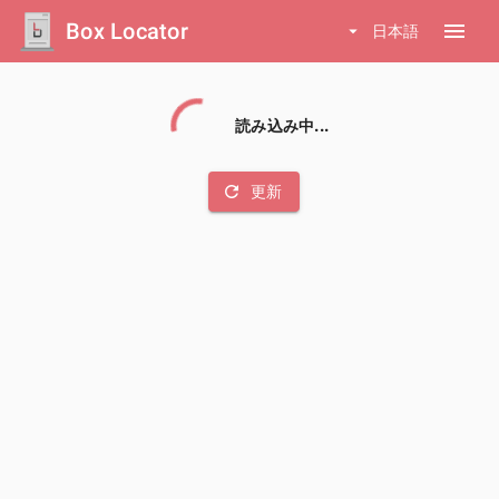
Box Locator
menu
arrow_drop_down
日本語
読み込み中...
refresh
更新